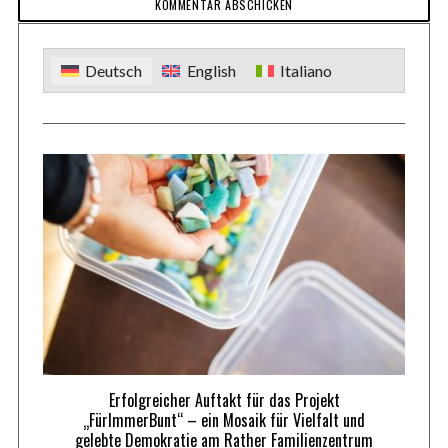
r
:
Deutsch
English
Italiano
Erfolgreicher Auftakt für das Projekt
„FürImmerBunt“ – ein Mosaik für Vielfalt und
gelebte Demokratie am Rather Familienzentrum