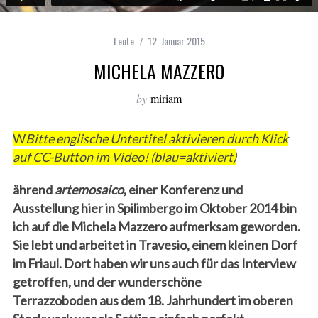
Leute
12. Januar 2015
MICHELA MAZZERO
by
miriam
W
Bitte englische Untertitel aktivieren durch Klick
auf CC-Button im Video! (blau=aktiviert)
ährend
artemosaico
, einer Konferenz und
Ausstellung hier in Spilimbergo im Oktober 2014 bin
ich auf die Michela Mazzero aufmerksam geworden.
Sie lebt und arbeitet in Travesio, einem kleinen Dorf
im Friaul. Dort haben wir uns auch für das Interview
getroffen, und der wunderschöne
Terrazzoboden aus dem 18. Jahrhundert im oberen