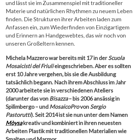
und lässt sie im Zusammenspiel mit traditioneller
Materie und natürlichen Rhythmen zu neuem Leben
finden. Die Strukturen ihrer Arbeiten laden zum
Anfassen ein, zum Wiederfinden von Einzigartigem
und Erinnern an Handgewebtes, das wir noch von
unseren Großeltern kennen.
Michela Mazzero war bereits mit 17 in der
Scuola
Mosaicisti del Friuli
eingeschrieben. Aber es sollten
erst 10 Jahre vergehen, bis sie die Ausbildung
tatsächlich begann. Nach ihrem Abschluss im Jahr
2000 arbeitete sie in verschiedenen Ateliers
(darunter das von
Bisazza
– bis 2006 ansässig in
Spilimbergo – und
MosaicoPro
von
Sergio
Pastorutti
). Seit 2014 ist sie nun unter dem Namen
Mòysa
kreativ und kombiniert in ihren neuesten
Arbeiten Plastik mit traditionellen Materialien wie
Smalten und Marmor.