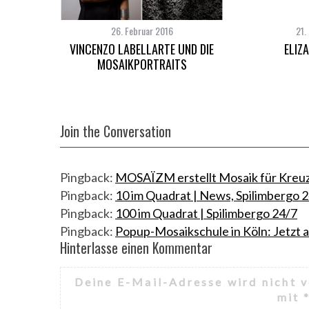
r
c
h
26. Februar 2016
21.
f
VINCENZO LABELLARTE UND DIE
ELIZ
o
MOSAIKPORTRAITS
r
:
Join the Conversation
Pingback:
MOSAÏZM erstellt Mosaik für Kreu
Pingback:
10 im Quadrat | News, Spilimbergo 
Pingback:
100 im Quadrat | Spilimbergo 24/7
Pingback:
Popup-Mosaikschule in Köln: Jetzt
Hinterlasse einen Kommentar
H
i
Deine E-Mail-Adresse wird nicht v
n
mit
t