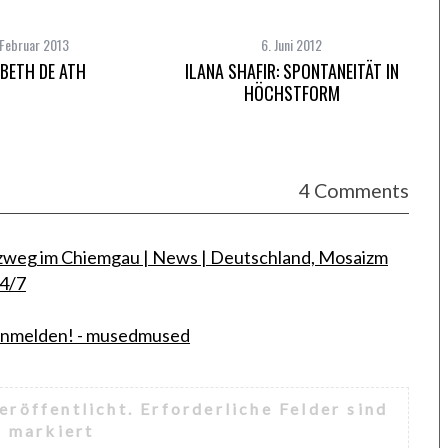
 Februar 2013
6. Juni 2012
ABETH DE ATH
ILANA SHAFIR: SPONTANEITÄT IN
HÖCHSTFORM
4 Comments
zweg im Chiemgau | News | Deutschland, Mosaizm
24/7
 anmelden! - musedmused
eröffentlicht.
Erforderliche Felder sind
*
markiert