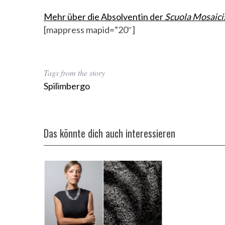
Mehr über die Absolventin der
Scuola Mosaicist
Ein Social Sofa f
[mappress mapid=”20″]
Holtha
Tags from the story
Spilimbergo
Das könnte dich auch interessieren
S
e
a