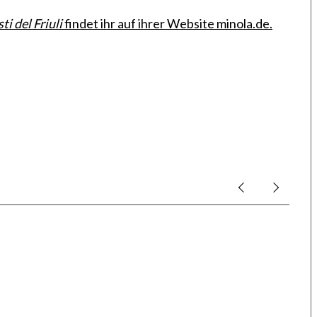
i del Friuli
findet ihr auf ihrer Website minola.de.
ür Düsseldorf
Rückblick: Eine Wand für Vielfalt –
usen
unser Mosaikprojekt in Düsseldorf-
Rath