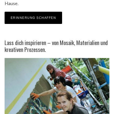
Hause.
ERINNERUNG SCHAFFEN
Lass dich inspirieren – von Mosaik, Materialien und
kreativen Prozessen.
S
e
a