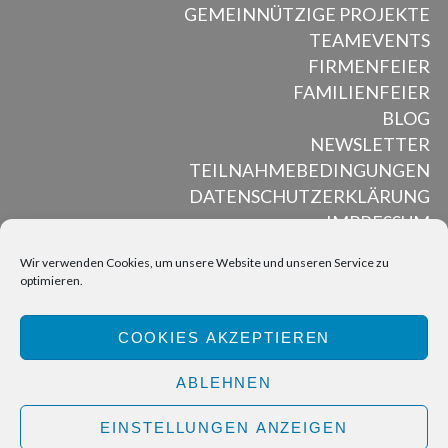
GEMEINNÜTZIGE PROJEKTE
TEAMEVENTS
FIRMENFEIER
FAMILIENFEIER
BLOG
NEWSLETTER
TEILNAHMEBEDINGUNGEN
DATENSCHUTZERKLÄRUNG
IMPRESSUM
Wir verwenden Cookies, um unsere Website und unseren Service zu
optimieren.
ALL RIGHTS RESERVED © MUSED MOSAIK, 2012 – 2025
COOKIES AKZEPTIEREN
BACK TO TOP
ABLEHNEN
EINSTELLUNGEN ANZEIGEN
Deutsch
Englisch
Italienisch