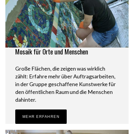
r
c
h
f
o
r
:
Mosaik für Orte und Menschen
Große Flächen, die zeigen was wirklich
zählt: Erfahre mehr über Auftragsarbeiten,
in der Gruppe geschaffene Kunstwerke für
den öffentlichen Raum und die Menschen
dahinter.
MEHR ERFAHREN