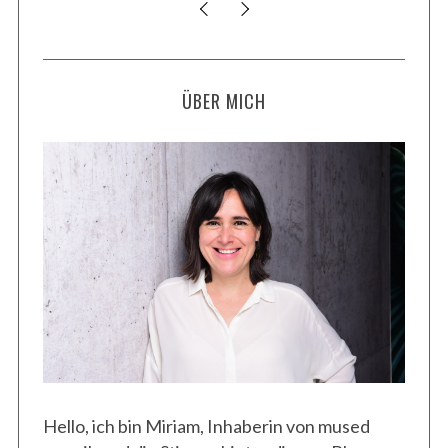
ÜBER MICH
S
e
a
r
c
h
f
o
r
:
Hello, ich bin Miriam, Inhaberin von mused