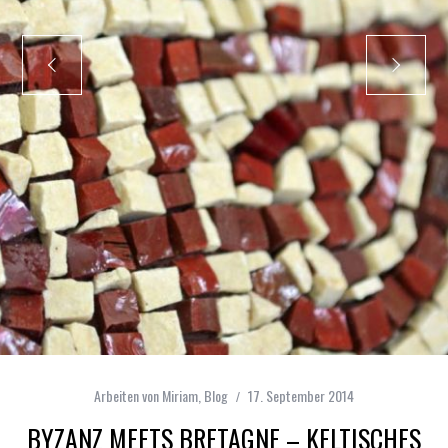
Arbeiten von Miriam
,
Blog
17. September 2014
BYZANZ MEETS BRETAGNE – KELTISCHES