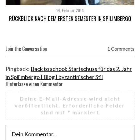
14. Februar 2014
RÜCKBLICK NACH DEM ERSTEN SEMESTER IN SPILIMBERGO
Join the Conversation
1 Comments
Pingback:
Back to school: Startschuss für das 2. Jahr
in Spilimbergo | Blog | byzantinischer Stil
Hinterlasse einen Kommentar
H
i
Deine E-Mail-Adresse wird nicht
n
veröffentlicht.
Erforderliche Felder
t
sind mit
*
markiert
e
r
l