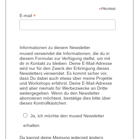
S
*
Pflichtfeld
e
*
E-mail
a
r
c
h
f
Informationen zu diesem Newsletter
o
mused verwendet die Informationen, die du in
r
diesem Formular zur Verfügung stellst, um mit
dir in Kontakt zu bleiben. Deine E-Mail-Adresse
:
wird nur für den Zweck der Erbringung dieses
Newsletters verwendet. Es kommt sicher vor,
dass Du dabei auch etwas über meine Projekte
und Workshops erfährst. Deine E-Mail-Adresse
wird aber niemals für Werbezwecke an Dritte
weitergegeben. Wenn du den Newsletter
abonnieren möchtest, bestätige dies bitte über
dieses Kontrollkästchen:
Ja, ich möchte den mused Newsletter
erhalten.
Du kannst deine Meinung jederzeit ändern,