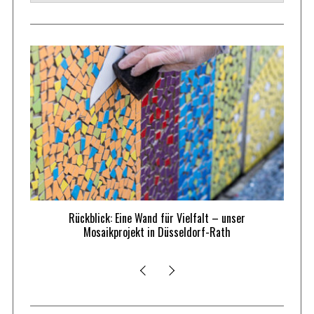
falt – unser
Erfolgreicher Auftakt für das Projekt
orf-Rath
„FürImmerBunt“ – ein Mosaik für Vielfalt un
gelebte Demokratie am Rather Familienzentr