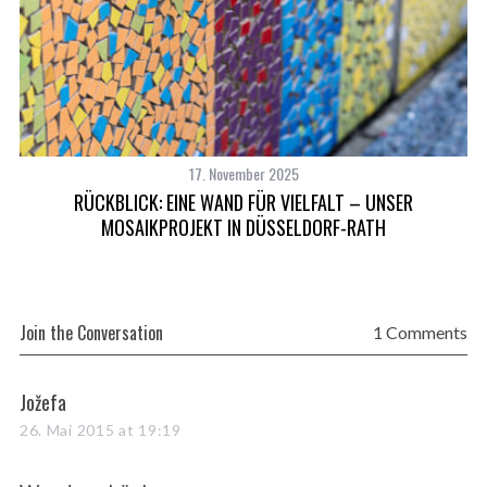
17. November 2025
RÜCKBLICK: EINE WAND FÜR VIELFALT – UNSER
MOSAIKPROJEKT IN DÜSSELDORF-RATH
Join the Conversation
1 Comments
s
Jožefa
a
26. Mai 2015 at 19:19
y
s