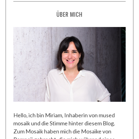
e
ÜBER MICH
i
t
r
ä
g
e
Hello, ich bin Miriam, Inhaberin von mused
mosaik und die Stimme hinter diesem Blog.
Zum Mosaik haben mich die Mosaike von