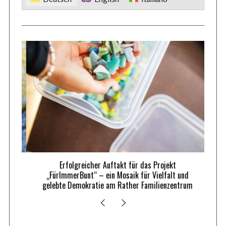
:
e
n
n
u
m
m
e
r
i
e
r
u
n
Erfolgreicher Auftakt für das Projekt
g
„FürImmerBunt“ – ein Mosaik für Vielfalt und
gelebte Demokratie am Rather Familienzentrum
d
e
r
B