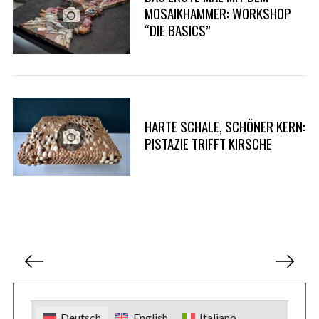
MOSAIKHAMMER: WORKSHOP
“DIE BASICS”
HARTE SCHALE, SCHÖNER KERN:
PISTAZIE TRIFFT KIRSCHE
S
e
a
r
c
S
h
e
f
i
o
t
r
Deutsch
English
Italiano