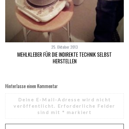
25. Oktober 2013
MEHLKLEBER FÜR DIE INDIREKTE TECHNIK SELBST
HERSTELLEN
Hinterlasse einen Kommentar
S
e
Deine E-Mail-Adresse wird nicht
a
veröffentlicht.
Erforderliche Felder
r
sind mit
*
markiert
c
h