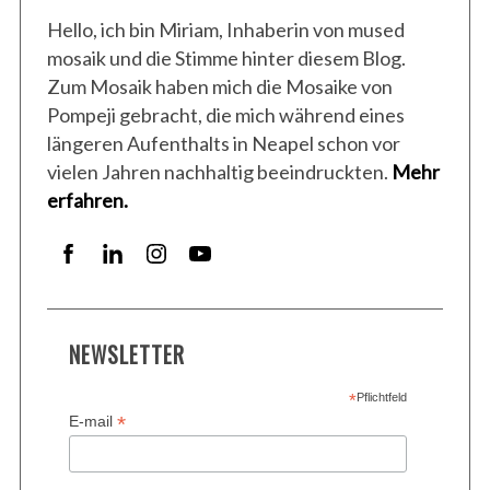
i
Hello, ich bin Miriam, Inhaberin von mused
c
mosaik und die Stimme hinter diesem Blog.
o
Zum Mosaik haben mich die Mosaike von
l
Pompeji gebracht, die mich während eines
i
längeren Aufenthalts in Neapel schon vor
vielen Jahren nachhaltig beeindruckten.
Mehr
S
erfahren.
e
a
r
c
h
f
o
NEWSLETTER
r
:
*
Pflichtfeld
*
E-mail