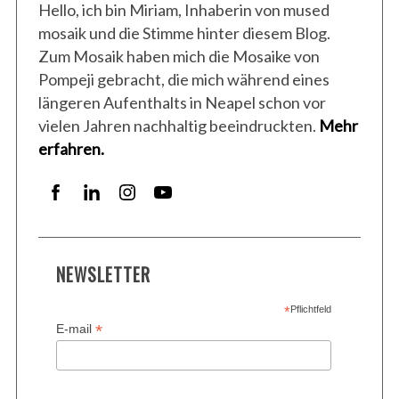
Hello, ich bin Miriam, Inhaberin von mused
mosaik und die Stimme hinter diesem Blog.
Zum Mosaik haben mich die Mosaike von
Pompeji gebracht, die mich während eines
längeren Aufenthalts in Neapel schon vor
vielen Jahren nachhaltig beeindruckten.
Mehr
S
erfahren.
e
a
r
c
h
f
o
NEWSLETTER
r
:
*
Pflichtfeld
*
E-mail