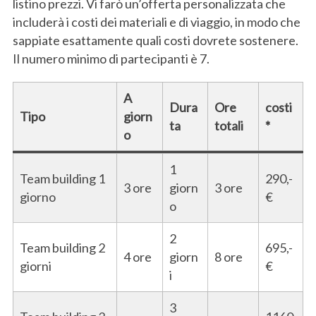
listino prezzi. Vi farò un’offerta personalizzata che
includerà i costi dei materiali e di viaggio, in modo che
sappiate esattamente quali costi dovrete sostenere.
Il numero minimo di partecipanti è 7.
A
Dura
Ore
costi
Tipo
giorn
ta
totali
*
o
1
Team building 1
290,-
3 ore
giorn
3 ore
giorno
€
o
2
Team building 2
695,-
4 ore
giorn
8 ore
giorni
€
i
3