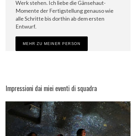
Werk stehen. Ich liebe die Gänsehaut-
Momente der Fertigstellung genauso wie
alle Schritte bis dorthin ab dem ersten
Entwurf.
MEHR ZU MEINER PERSON
S
e
a
Impressioni dai miei eventi di squadra
r
c
h
f
o
r
: