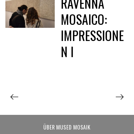
RAVENNA
MOSAICO:
IMPRESSIONE
N I
S
e
i
t
e
ÜBER MUSED MOSAIK
n