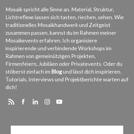
n
Mosaik spricht alle Sinne an. Material, Struktur,
u
Lichtreflexe lassen sich tasten, riechen, sehen. Wie
m
traditionelles Mosaikhandwerk und Zeitgeist
m
zusammen passen, kannst du im Rahmen meiner
e
Mosaikevents erfahren. Ich organisiere
r
inspirierende und verbindende Workshops im
i
Rahmen von gemeinützigen Projekten,
e
Firmenfeiern, Jubiläen oder Privatevents. Oder du
r
stöberst einfach im
Blog
und lässt dich inspirieren.
u
Tutorials, Interviews und Projektberichte warten auf
n
dich!
g
d
e
r
B
e