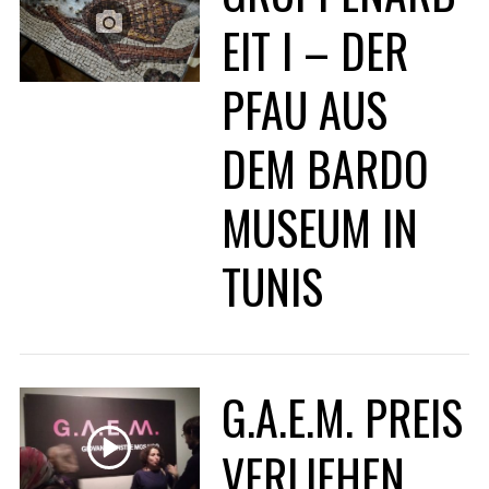
r
EIT I – DER
:
PFAU AUS
DEM BARDO
MUSEUM IN
TUNIS
G.A.E.M. PREIS
VERLIEHEN