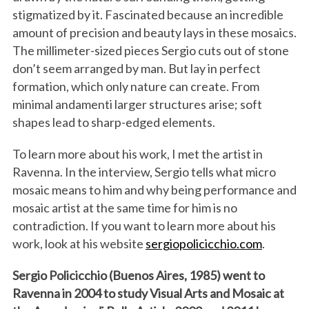
stigmatized by it. Fascinated because an incredible
amount of precision and beauty lays in these mosaics.
The millimeter-sized pieces Sergio cuts out of stone
don’t seem arranged by man. But lay in perfect
formation, which only nature can create. From
minimal andamenti larger structures arise; soft
shapes lead to sharp-edged elements.
To learn more about his work, I met the artist in
Ravenna. In the interview, Sergio tells what micro
mosaic means to him and why being performance and
mosaic artist at the same time for him is no
contradiction. If you want to learn more about his
work, look at his website
sergiopolicicchio.com
.
Sergio Policicchio (Buenos Aires, 1985) went to
Ravenna in 2004 to study Visual Arts and Mosaic at