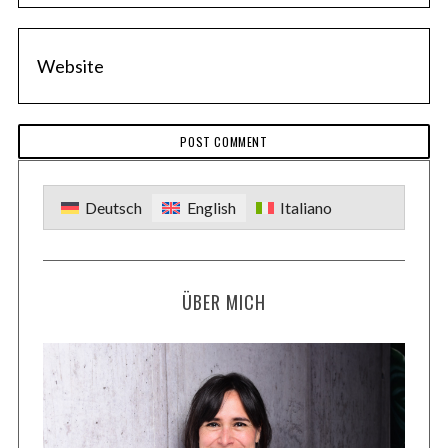
e
n
t
a
r
Deutsch
English
Italiano
ÜBER MICH