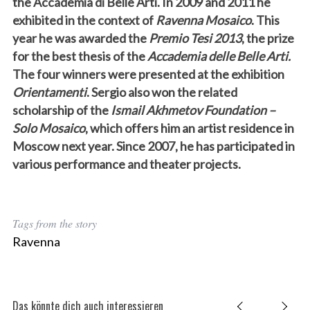
the Accademia di Belle Arti. In 2009 and 2011 he
exhibited in the context of
Ravenna Mosaico
. This
year he was awarded the
Premio Tesi 2013
, the prize
for the best thesis of the
Accademia delle Belle Arti.
The four winners were presented at the exhibition
Orientamenti
. Sergio also won the related
scholarship of the
Ismail Akhmetov Foundation –
Solo Mosaico
, which offers him an artist residence in
Moscow next year. Since 2007, he has participated in
various performance and theater projects.
Tags from the story
Ravenna
Das könnte dich auch interessieren