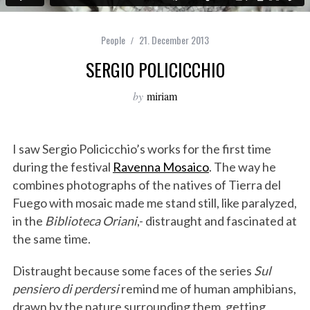
People
21. December 2013
SERGIO POLICICCHIO
by
miriam
I saw Sergio Policicchio’s works for the first time
during the festival
Ravenna Mosaico
. The way he
combines photographs of the natives of Tierra del
Fuego with mosaic made me stand still, like paralyzed,
in the
Biblioteca Oriani
,- distraught and fascinated at
the same time.
Distraught because some faces of the series
Sul
pensiero di perdersi
remind me of human amphibians,
drawn by the nature surrounding them, getting