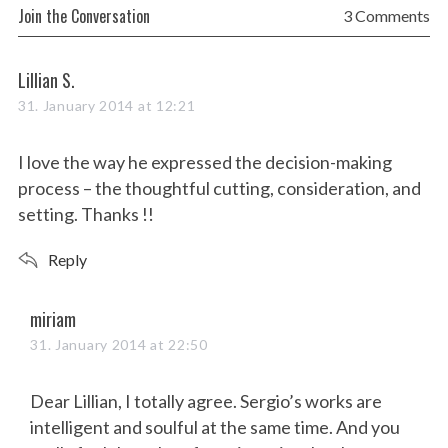
Join the Conversation
3 Comments
s
Lillian S.
a
31. January 2014 at 12:21
y
s
I love the way he expressed the decision-making
:
process – the thoughtful cutting, consideration, and
setting. Thanks !!
Reply
s
miriam
a
31. January 2014 at 22:50
y
s
Dear Lillian, I totally agree. Sergio’s works are
:
intelligent and soulful at the same time. And you