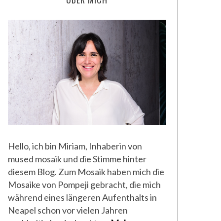
Hello, ich bin Miriam, Inhaberin von
mused mosaik und die Stimme hinter
20. July 2013
5. September 2013
diesem Blog. Zum Mosaik haben mich die
GREET WEITENBERG
NICOLE ZÄCH
Mosaike von Pompeji gebracht, die mich
während eines längeren Aufenthalts in
Neapel schon vor vielen Jahren