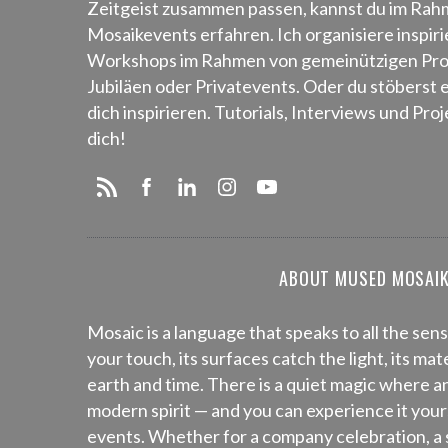
Zeitgeist zusammen passen, kannst du im Ra
Mosaikevents erfahren. Ich organisiere inspi
Workshops im Rahmen von gemeinützigen Proj
Jubiläen oder Privatevents. Oder du stöberst 
dich inspirieren. Tutorials, Interviews und Pr
dich!
ABOUT MUSED MOSAI
Mosaic is a language that speaks to all the sens
your touch, its surfaces catch the light, its mat
earth and time. There is a quiet magic where a
modern spirit — and you can experience it your
events. Whether for a company celebration, a s