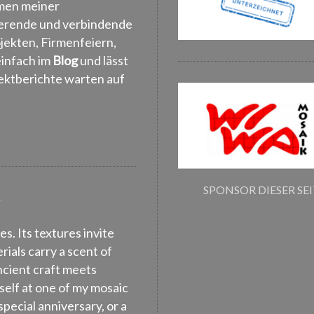
hmen meiner
rierende und verbindende
ekten, Firmenfeiern,
einfach im
Blog
und lässt
ojektberichte warten auf
SPONSOR DIESER SE
K
es. Its textures invite
erials carry a scent of
ncient craft meets
self at one of my mosaic
pecial anniversary, or a