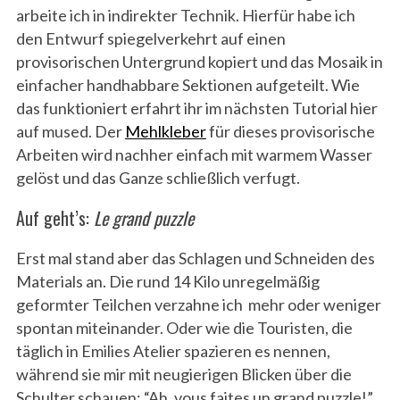
arbeite ich in indirekter Technik. Hierfür habe ich
den Entwurf spiegelverkehrt auf einen
provisorischen Untergrund kopiert und das Mosaik in
einfacher handhabbare Sektionen aufgeteilt. Wie
das funktioniert erfahrt ihr im nächsten Tutorial hier
auf mused. Der
Mehlkleber
für dieses provisorische
Arbeiten wird nachher einfach mit warmem Wasser
gelöst und das Ganze schließlich verfugt.
Auf geht’s:
Le grand puzzle
Erst mal stand aber das Schlagen und Schneiden des
Materials an. Die rund 14 Kilo unregelmäßig
geformter Teilchen verzahne ich mehr oder weniger
spontan miteinander. Oder wie die Touristen, die
täglich in Emilies Atelier spazieren es nennen,
während sie mir mit neugierigen Blicken über die
Schulter schauen: “Ah, vous faites un grand puzzle!”