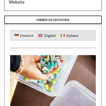
a
r
Deutsch
English
Italiano